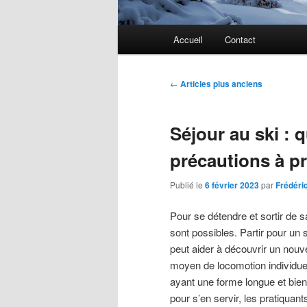
Menu
Accueil
Contact
principal
Navigation
←
Articles plus anciens
des
articles
Séjour au ski : q
précautions à p
Publié le
6 février 2023
par
Frédéri
Pour se détendre et sortir de s
sont possibles. Partir pour un 
peut aider à découvrir un nouv
moyen de locomotion individuel.
ayant une forme longue et bien 
pour s’en servir, les pratiqua