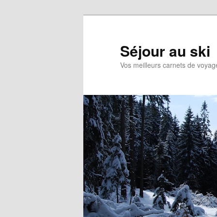
Aller
Aller
au
au
contenu
contenu
Séjour au ski
principal
secondaire
Vos meilleurs carnets de voyag