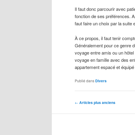
Il faut donc parcourir avec pat
fonction de ses préférences. Ap
faut faire un choix par la suit
À ce propos, il faut tenir com
Généralement pour ce genre de 
voyage entre amis ou un hôtel
voyage en famille avec des enf
appartement espacé et équipé
Publié dans
Divers
Navigation
←
Articles plus anciens
des
articles