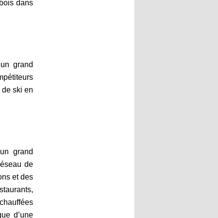
 bois dans
 un grand
mpétiteurs
 de ski en
 un grand
 réseau de
ons et des
staurants,
 chauffées
que d’une