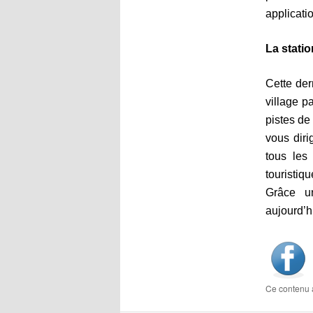
applicati
La statio
Cette der
village p
pistes de
vous diri
tous les
touristiq
Grâce u
aujourd’h
Ce contenu 