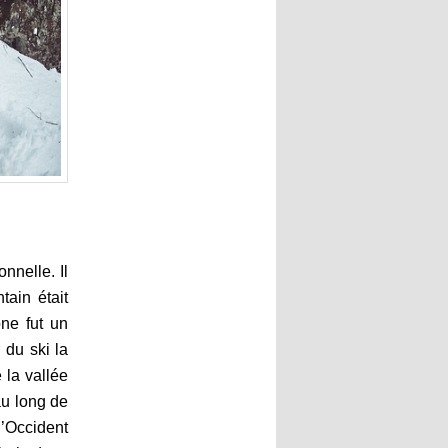
nnelle. Il
ain était
one fut un
 du ski la
 la vallée
 au long de
l’Occident