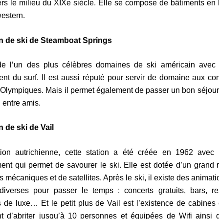
rs le milieu du XIXe siècle. Elle se compose de bâtiments en
western.
on de ski de Steamboat Springs
t de l’un des plus célèbres domaines de ski américain avec
nt du surf. Il est aussi réputé pour servir de domaine aux co
Olympiques. Mais il permet également de passer un bon séjour
u entre amis.
n de ski de Vail
ation autrichienne, cette station a été créée en 1962 avec
nt qui permet de savourer le ski. Elle est dotée d’un grand
 mécaniques et de satellites. Après le ski, il existe des animati
 diverses pour passer le temps : concerts gratuits, bars, re
 de luxe… Et le petit plus de Vail est l’existence de cabines
nt d’abriter jusqu’à 10 personnes et équipées de Wifi ainsi 