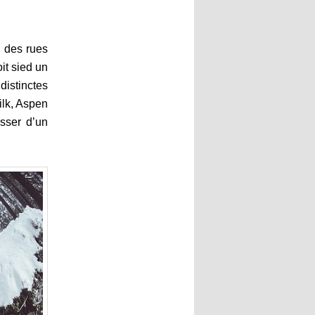
c des rues
it sied un
distinctes
ilk, Aspen
sser d’un