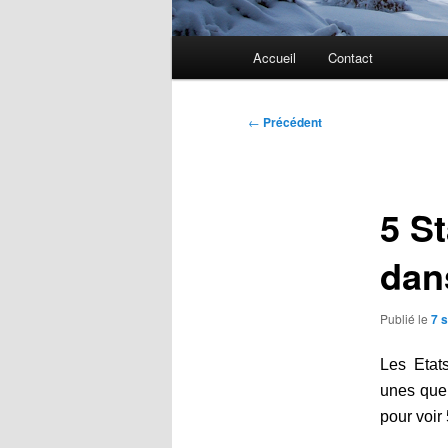
Menu
Accueil
Contact
principal
Navigation
←
Précédent
des
articles
5 S
dan
Publié le
7 
Les Etat
unes que 
pour voir 