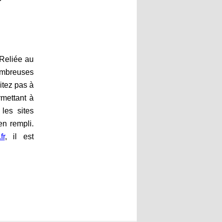
 Reliée au
nombreuses
itez pas à
rmettant à
les sites
en rempli.
fr
, il est