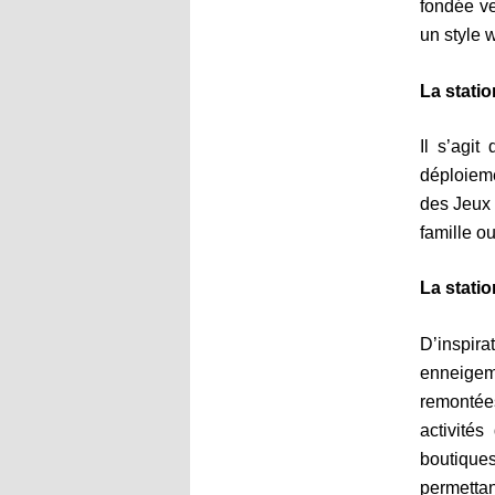
fondée ve
un style 
La stati
Il s’agi
déploieme
des Jeux 
famille o
La statio
D’inspir
enneigeme
remontées
activités
boutiques
permetta