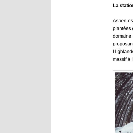
La stati
Aspen est
plantées 
domaine d
proposant
Highland
massif à l