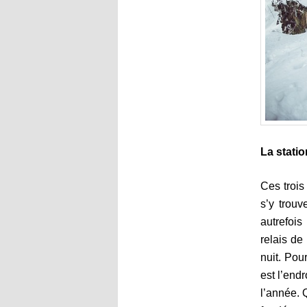
La stati
Ces trois
s’y trou
autrefois
relais de
nuit. Pou
est l’endr
l’année. 